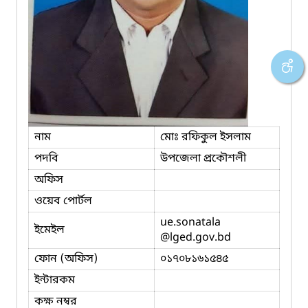
নাম
মোঃ রফিকুল ইসলাম
পদবি
উপজেলা প্রকৌশলী
অফিস
ওয়েব পোর্টল
ue.sonatala
ইমেইল
@lged.gov.bd
ফোন (অফিস)
০১৭০৮১৬১৫৪৫
ইন্টারকম
কক্ষ নম্বর