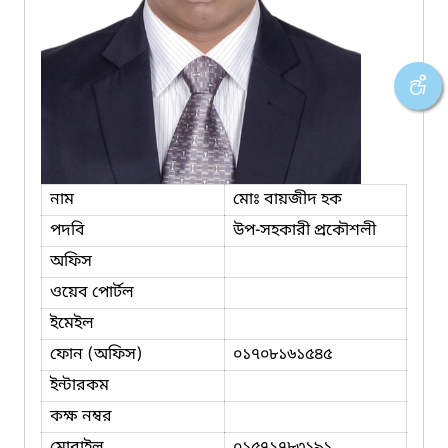
নাম
মোঃ বায়জীদ হক
পদবি
উপ-সহকারী প্রকৌশলী
অফিস
ওয়েব পোর্টল
ইমেইল
ফোন (অফিস)
০১৭০৮১৬১৫৪৫
ইন্টারকম
কক্ষ নম্বর
মোবাইল
০১৫৭১৭৮৩১৯১