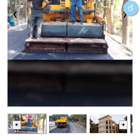
❮
❯
🡸
🡺